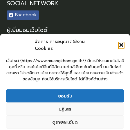
SOCIAL NETWORK
Facebook
ผู้เยี่ยมชมเว็บไซต์
ผู้เยี่ยมชม :
0
จัดการ การอนุญาตใช้งาน
Cookies
Sitemap
แผนผังเว็บไซต์
เว็บไซต์ {https://www.muangkhom.go.th/} มีการใช้งานเทคโนโลยี
คุกกี้ หรือ เทคโนโลยีอื่นที่มีลักษณะใกล้เคียงกันกับคุกกี้ บนเว็บไซต์
Login
ของเรา โปรดศึกษา นโยบายการใช้คุกกี้ และ นโยบายความเป็นส่วนตัว
เข้าสู่ระบบ
ของข้อมูล ก่อนใช้บริการเว็บไซต์ ได้ที่ลิงค์ด้านล่าง
ยอมรับ
ยื่นคำร้องทั่วไป
ร้องเรียน – ร้องทุกข์
แจ้งข่าวการทุจริต
ปฏิเสธ
คู่มือประชาชน
กระดานสนทนา
E-Service
กระดานสนทนา
2
ติดต่อ อบต.
ดูรายละเอียด
ติดต่อ อบต.ม่วงค่อม