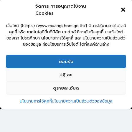
ผู้เยี่ยมชม :
0
จัดการ การอนุญาตใช้งาน
Cookies
Sitemap
แผนผังเว็บไซต์
เว็บไซต์ {https://www.muangkhom.go.th/} มีการใช้งานเทคโนโลยี
คุกกี้ หรือ เทคโนโลยีอื่นที่มีลักษณะใกล้เคียงกันกับคุกกี้ บนเว็บไซต์
Login
ของเรา โปรดศึกษา นโยบายการใช้คุกกี้ และ นโยบายความเป็นส่วนตัว
เข้าสู่ระบบ
ของข้อมูล ก่อนใช้บริการเว็บไซต์ ได้ที่ลิงค์ด้านล่าง
ยอมรับ
ยื่นคำร้องทั่วไป
ร้องเรียน – ร้องทุกข์
แจ้งข่าวการทุจริต
ปฏิเสธ
คู่มือประชาชน
กระดานสนทนา
E-Service
กระดานสนทนา
ติดต่อ อบต.
ดูรายละเอียด
2
ติดต่อ อบต.ม่วงค่อม
นโยบายการใช้คุกกี้
นโยบายความเป็นส่วนตัวของข้อมูล
© 2026 องค์การบริหารส่วนตำบลม่วงค่อม
Open 