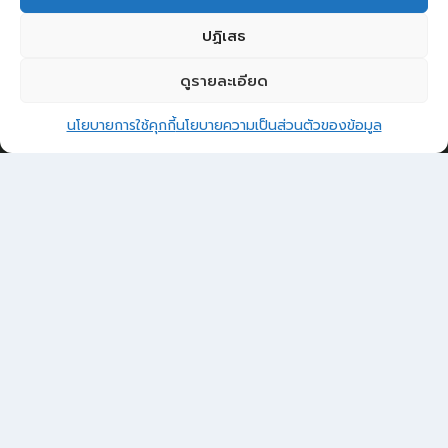
ปฏิเสธ
SOCIAL NETWORK
ดูรายละเอียด
2
Facebook
ติดต่อ อบต.ม่วงค่อม
นโยบายการใช้คุกกี้
นโยบายความเป็นส่วนตัวของข้อมูล
Open 
ผู้เยี่ยมชมเว็บไซต์
ผู้เยี่ยมชม :
0
Sitemap
แผนผังเว็บไซต์
Login
เข้าสู่ระบบ
ยื่นคำร้องทั่วไป
ร้องเรียน – ร้องทุกข์
แจ้งข่าวการทุจริต
คู่มือประชาชน
กระดานสนทนา
E-Service
กระดานสนทนา