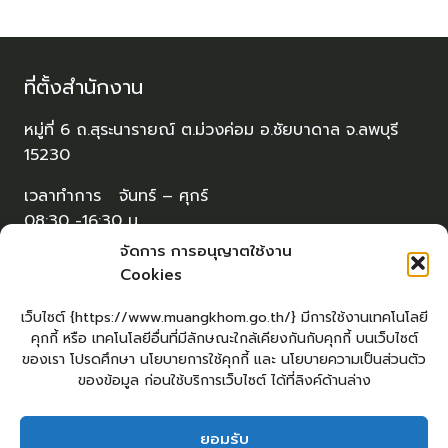
ที่ตั้งสำนักงาน
หมู่ที่ 6 ถ.สุระนารายณ์ ต.ม่วงค่อม อ.ชัยบาดาล จ.ลพบุรี
15230
เวลาทำการ จันทร์ – ศุกร์
08:30 -16:30 น.
จัดการ การอนุญาตใช้งาน
Cookies
โทรศัพท์ / โทรสาร
เว็บไซต์ {https://www.muangkhom.go.th/} มีการใช้งานเทคโนโลยี
0-3668-9757
คุกกี้ หรือ เทคโนโลยีอื่นที่มีลักษณะใกล้เคียงกันกับคุกกี้ บนเว็บไซต์
ของเรา โปรดศึกษา นโยบายการใช้คุกกี้ และ นโยบายความเป็นส่วนตัว
Email
ของข้อมูล ก่อนใช้บริการเว็บไซต์ ได้ที่ลิงค์ด้านล่าง
saraban@muangkhom.go.th
LOPBURIWEBDESIGN.COM
ยอมรับ