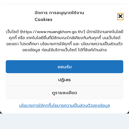
จัดการ การอนุญาตใช้งาน
PREVIOUS
NEXT
Cookies
ประกาศองค์การบริหารส่วน
องค์การบริหารส่วนตำบล
เว็บไซต์ {https://www.muangkhom.go.th/} มีการใช้งานเทคโนโลยี
ตำบลม่วงค่อม เรื่อง
ม่วงค่อม ลงพื้นที่โรงเรียน
คุกกี้ หรือ เทคโนโลยีอื่นที่มีลักษณะใกล้เคียงกันกับคุกกี้ บนเว็บไซต์
รายงานเงินสะสมและเงิน
วัดสว่างอารมณ์ ล้าง
ของเรา โปรดศึกษา นโยบายการใช้คุกกี้ และ นโยบายความเป็นส่วนตัว
ทุนสำรองเงินสะสม ณ วัน
ทำความสะอาดอาคารโดม
ของข้อมูล ก่อนใช้บริการเว็บไซต์ ได้ที่ลิงค์ด้านล่าง
สิ้นเดือนกันยายน 2565
อเนกประสงค์ และล้าง
ทำความสะอาดลานโดม
ยอมรับ
กองทุนธนาคารขยะตำบล
ม่วงค่อม
ปฏิเสธ
2
ดูรายละเอียด
ติดต่อ อบต.ม่วงค่อม
ที่ตั้งสำนักงาน
นโยบายการใช้คุกกี้
นโยบายความเป็นส่วนตัวของข้อมูล
Open 
หมู่ที่ 6 ถ.สุระนารายณ์ ต.ม่วงค่อม อ.ชัยบาดาล จ.ลพบุรี
15230