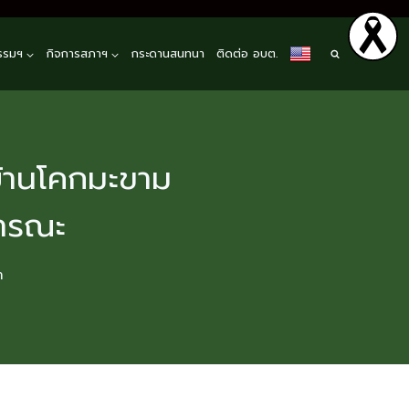
รรมฯ
กิจการสภาฯ
กระดานสนทนา
ติดต่อ อบต.
บ้านโคกมะขาม
ธารณะ
า