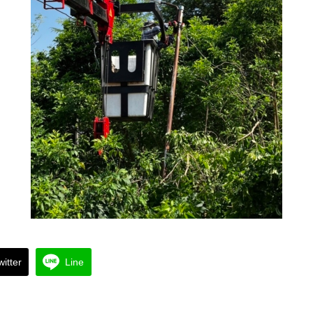
witter
Line