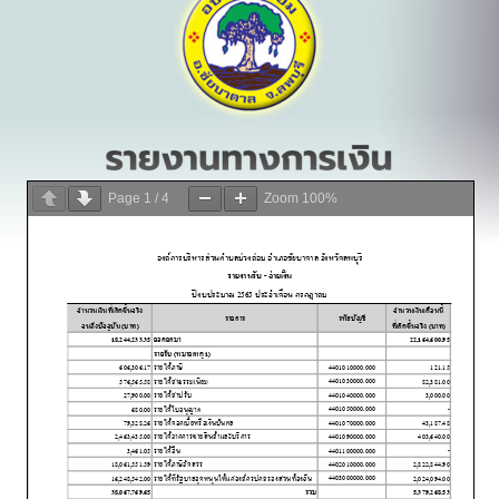
Page
1
/
4
Zoom
100%