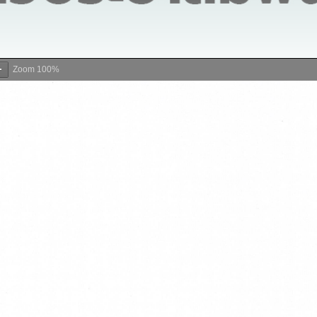
Zoom
100%