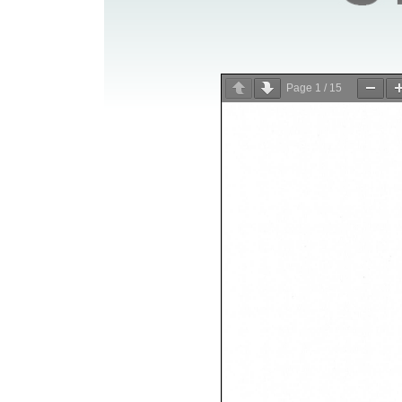
Page
1
/
15