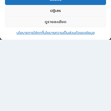
Email
ปฏิเสธ
saraban@muangkhom.go.th
ดูรายละเอียด
2
ติดต่อ อบต.ม่วงค่อม
LOPBURIWEBDESIGN.COM
นโยบายการใช้คุกกี้
นโยบายความเป็นส่วนตัวของข้อมูล
Open 
SOCIAL NETWORK
Facebook
ผู้เยี่ยมชมเว็บไซต์
ผู้เยี่ยมชม :
0
Sitemap
แผนผังเว็บไซต์
Login
เข้าสู่ระบบ