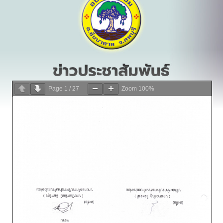
Page
1
/
27
Zoom
100%