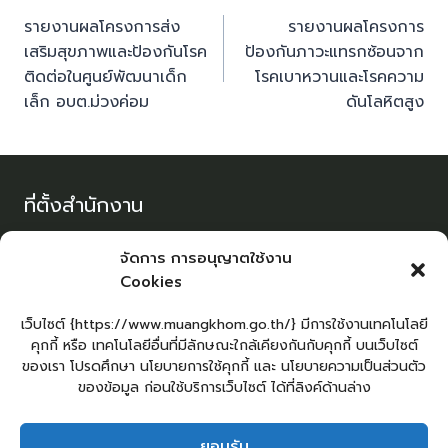
รายงานผลโครงการส่ง
รายงานผลโครงการ
เสริมสุขภาพและป้องกันโรค
ป้องกันภาวะแทรกซ้อนจาก
ติดต่อในศูนย์พัฒนาเด็ก
โรคเบาหวานและโรคความ
เล็ก อบต.ม่วงค่อม
ดันโลหิตสูง
ที่ตั้งสำนักงาน
หมู่ที่ 6 ถ.สุระนารายณ์ ต.ม่วงค่อม อ.ชัยบาดาล จ.ลพบุรี
จัดการ การอนุญาตใช้งาน
15230
Cookies
เวลาทำการ จันทร์ – ศุกร์
เว็บไซต์ {https://www.muangkhom.go.th/} มีการใช้งานเทคโนโลยี
08:30 -16:30 น.
คุกกี้ หรือ เทคโนโลยีอื่นที่มีลักษณะใกล้เคียงกันกับคุกกี้ บนเว็บไซต์
ของเรา โปรดศึกษา นโยบายการใช้คุกกี้ และ นโยบายความเป็นส่วนตัว
ของข้อมูล ก่อนใช้บริการเว็บไซต์ ได้ที่ลิงค์ด้านล่าง
โทรศัพท์ / โทรสาร
0-3668-9757
ยอมรับ