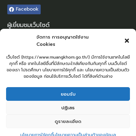
Facebook
ผู้เยี่ยมชมเว็บไซต์
ผู้เยี่ยมชม :
0
จัดการ การอนุญาตใช้งาน
Cookies
Sitemap
แผนผังเว็บไซต์
เว็บไซต์ {https://www.muangkhom.go.th/} มีการใช้งานเทคโนโลยี
คุกกี้ หรือ เทคโนโลยีอื่นที่มีลักษณะใกล้เคียงกันกับคุกกี้ บนเว็บไซต์
Login
ของเรา โปรดศึกษา นโยบายการใช้คุกกี้ และ นโยบายความเป็นส่วนตัว
เข้าสู่ระบบ
ของข้อมูล ก่อนใช้บริการเว็บไซต์ ได้ที่ลิงค์ด้านล่าง
ยอมรับ
ยื่นคำร้องทั่วไป
ร้องเรียน – ร้องทุกข์
แจ้งข่าวการทุจริต
ปฏิเสธ
คู่มือประชาชน
กระดานสนทนา
E-Service
กระดานสนทนา
2
ติดต่อ อบต.
ดูรายละเอียด
ติดต่อ อบต.ม่วงค่อม
Ope
นโยบายการใช้คุกกี้
นโยบายความเป็นส่วนตัวของข้อมูล
© 2026 องค์การบริหารส่วนตำบลม่วงค่อม