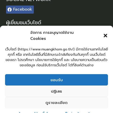
Facebook
ผู้เยี่ยมชมเว็บไซต์
ผู้เยี่ยมชม :
0
จัดการ การอนุญาตใช้งาน
Cookies
Sitemap
แผนผังเว็บไซต์
เว็บไซต์ {https://www.muangkhom.go.th/} มีการใช้งานเทคโนโลยี
คุกกี้ หรือ เทคโนโลยีอื่นที่มีลักษณะใกล้เคียงกันกับคุกกี้ บนเว็บไซต์
Login
ของเรา โปรดศึกษา นโยบายการใช้คุกกี้ และ นโยบายความเป็นส่วนตัว
เข้าสู่ระบบ
ของข้อมูล ก่อนใช้บริการเว็บไซต์ ได้ที่ลิงค์ด้านล่าง
ยอมรับ
ยื่นคำร้องทั่วไป
ร้องเรียน – ร้องทุกข์
แจ้งข่าวการทุจริต
ปฏิเสธ
คู่มือประชาชน
กระดานสนทนา
E-Service
กระดานสนทนา
ติดต่อ อบต.
ดูรายละเอียด
2
ติดต่อ อบต.ม่วงค่อม