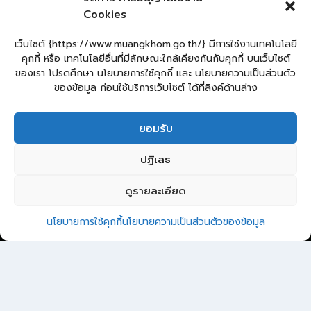
Cookies
Sitemap
แผนผังเว็บไซต์
เว็บไซต์ {https://www.muangkhom.go.th/} มีการใช้งานเทคโนโลยี
คุกกี้ หรือ เทคโนโลยีอื่นที่มีลักษณะใกล้เคียงกันกับคุกกี้ บนเว็บไซต์
Login
ของเรา โปรดศึกษา นโยบายการใช้คุกกี้ และ นโยบายความเป็นส่วนตัว
เข้าสู่ระบบ
ของข้อมูล ก่อนใช้บริการเว็บไซต์ ได้ที่ลิงค์ด้านล่าง
ยอมรับ
ยื่นคำร้องทั่วไป
ร้องเรียน – ร้องทุกข์
แจ้งข่าวการทุจริต
ปฏิเสธ
คู่มือประชาชน
กระดานสนทนา
E-Service
กระดานสนทนา
2
ติดต่อ อบต.
ดูรายละเอียด
ติดต่อ อบต.ม่วงค่อม
นโยบายการใช้คุกกี้
นโยบายความเป็นส่วนตัวของข้อมูล
© 2026 องค์การบริหารส่วนตำบลม่วงค่อม
Open