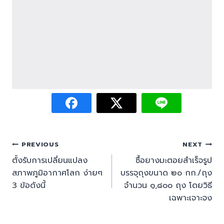
PREVIOUS
NEXT
ตั้งรับการเปลี่ยนแปลง
ซื้อยางมะตอยสำเร็จรูป
สภาพภูมิอากาศโลก ง่ายๆ
บรรจุถุงขนาด ๒๐ กก./ถุง
3 ข้อดังนี้
จำนวน ๑,๘๐๐ ถุง โดยวิธี
เฉพาะเจาะจง