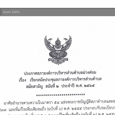
Zoom
100%