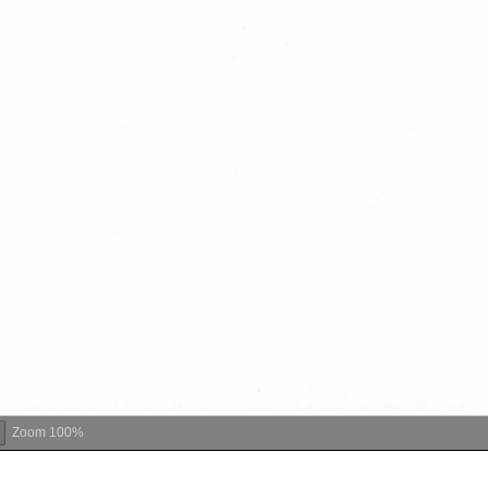
Zoom
100%