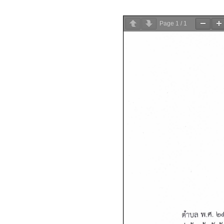
Page
1
/
1