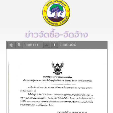
Page
1
/
1
Zoom
100%