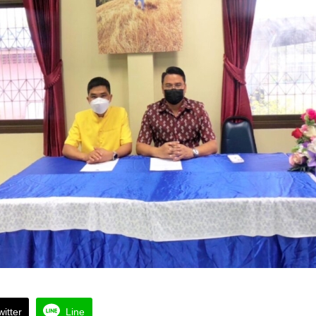
witter
Line