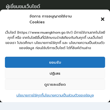
ผู้เยี่ยมชมเว็บไซต์
ผู้เยี่ยมชม :
0
จัดการ การอนุญาตใช้งาน
Cookies
Sitemap
แผนผังเว็บไซต์
เว็บไซต์ {https://www.muangkhom.go.th/} มีการใช้งานเทคโนโลยี
คุกกี้ หรือ เทคโนโลยีอื่นที่มีลักษณะใกล้เคียงกันกับคุกกี้ บนเว็บไซต์
Login
ของเรา โปรดศึกษา นโยบายการใช้คุกกี้ และ นโยบายความเป็นส่วนตัว
เข้าสู่ระบบ
ของข้อมูล ก่อนใช้บริการเว็บไซต์ ได้ที่ลิงค์ด้านล่าง
ยอมรับ
ยื่นคำร้องทั่วไป
ร้องเรียน – ร้องทุกข์
แจ้งข่าวการทุจริต
ปฏิเสธ
คู่มือประชาชน
กระดานสนทนา
E-Service
กระดานสนทนา
ติดต่อ อบต.
ดูรายละเอียด
2
ติดต่อ อบต.ม่วงค่อม
นโยบายการใช้คุกกี้
นโยบายความเป็นส่วนตัวของข้อมูล
© 2026 องค์การบริหารส่วนตำบลม่วงค่อม
Open 