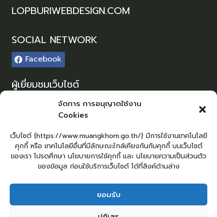
LOPBURIWEBDESIGN.COM
SOCIAL NETWORK
Facebook
ผู้เยี่ยมชมเว็บไซต์
ผู้เยี่ยมชม :
0
จัดการ การอนุญาตใช้งาน
Cookies
Sitemap
แผนผังเว็บไซต์
เว็บไซต์ {https://www.muangkhom.go.th/} มีการใช้งานเทคโนโลยี
คุกกี้ หรือ เทคโนโลยีอื่นที่มีลักษณะใกล้เคียงกันกับคุกกี้ บนเว็บไซต์
Login
ของเรา โปรดศึกษา นโยบายการใช้คุกกี้ และ นโยบายความเป็นส่วนตัว
เข้าสู่ระบบ
ของข้อมูล ก่อนใช้บริการเว็บไซต์ ได้ที่ลิงค์ด้านล่าง
ยอมรับ
ยื่นคำร้องทั่วไป
ร้องเรียน – ร้องทุกข์
แจ้งข่าวการทุจริต
ปฏิเสธ