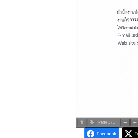
Page
1
/
1
Facebook
T