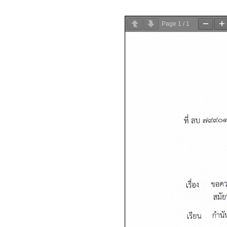
Page
1
/
1