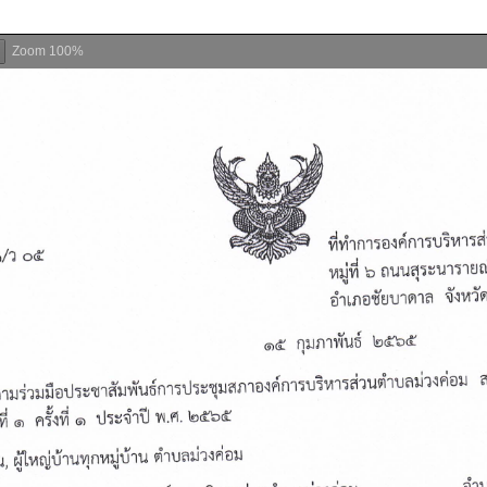
Zoom
100%