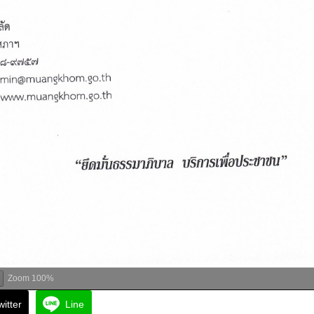
Zoom
100%
witter
Line